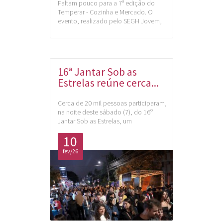
Faltam pouco para a 7ª edição do
Temperar - Cozinha e Mercado. O
evento, realizado pelo SEGH Jovem,
16ª Jantar Sob as
Estrelas reúne cerca...
Cerca de 20 mil pessoas participaram,
na noite deste sábado (7), do 16º
Jantar Sob as Estrelas, um
10
fev/26