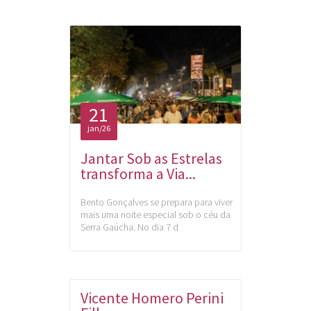
21
jan/26
Jantar Sob as Estrelas
transforma a Via...
Bento Gonçalves se prepara para viver
mais uma noite especial sob o céu da
Serra Gaúcha. No dia 7 d
Vicente Homero Perini