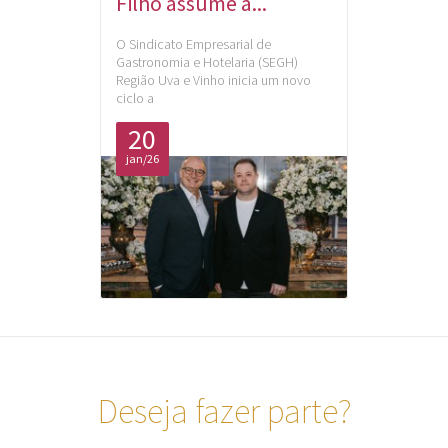
Filho assume a...
O Sindicato Empresarial de
Gastronomia e Hotelaria (SEGH)
Região Uva e Vinho inicia um novo
ciclo a
20
jan/26
Deseja fazer parte?