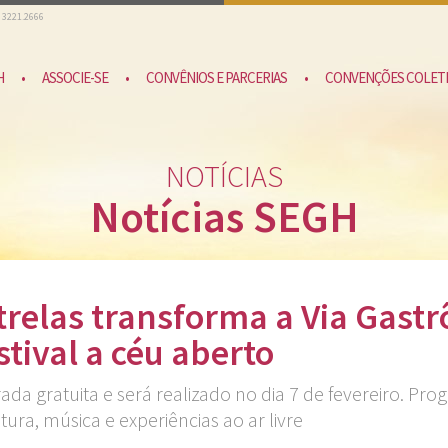
) 3221.2666
H
•
ASSOCIE-SE
•
CONVÊNIOS E PARCERIAS
•
CONVENÇÕES COLETI
NOTÍCIAS
Notícias SEGH
trelas transforma a Via Gastr
tival a céu aberto
a gratuita e será realizado no dia 7 de fevereiro. Pr
ra, música e experiências ao ar livre