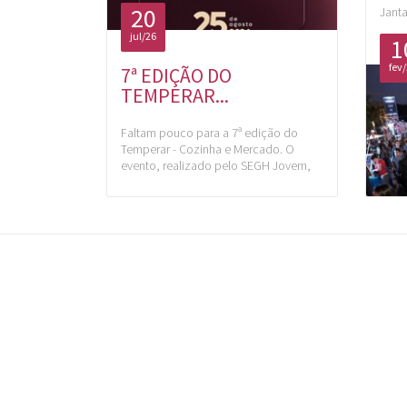
20
Janta
jul/26
1
fev
7ª EDIÇÃO DO
TEMPERAR...
Faltam pouco para a 7ª edição do
Temperar - Cozinha e Mercado. O
evento, realizado pelo SEGH Jovem,