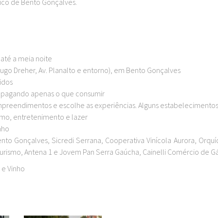
ico de Bento Gonçalves.
 até a meia noite
 Hugo Dreher, Av. Planalto e entorno), em Bento Gonçalves
idos
ly, pagando apenas o que consumir
 empreendimentos e escolhe as experiências. Alguns estabeleciment
ismo, entretenimento e lazer
nho
ento Gonçalves, Sicredi Serrana, Cooperativa Vinícola Aurora, Orq
 Turismo, Antena 1 e Jovem Pan Serra Gaúcha, Cainelli Comércio de 
 e Vinho