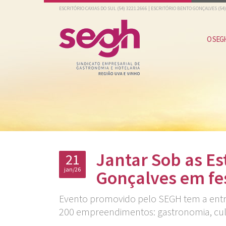
ESCRITÓRIO CAXIAS DO SUL
(54) 3221.2666
| ESCRITÓRIO BENTO GONÇALVES
(54
O SEG
Jantar Sob as Es
21
jan/26
Gonçalves em fes
Evento promovido pelo SEGH tem a entrad
200 empreendimentos: gastronomia, cultu