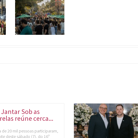
 Jantar Sob as
relas reúne cerca...
 de 20 mil pessoas participaram,
ite deste sábado (7), do 16º