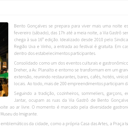
Bento Gonçalves se prepara para viver mais uma noite e
fevereiro (sábado), das 17h até a meia noite, a Via Gastrô s
chega à sua 16ª edição. Idealizado desde 2010 pelo Sindic
Região Uva e Vinho, a entrada ao festival é gratuita. Em 
dentro dos estabelecimentos participantes.
Consolidado como um dos eventos culturais e gastronômico
Dreher, a Av. Planalto e entorno se transformam em um gran
extensão, reunindo restaurantes, bares, cafés, hotéis, vinícola
locais. Ao todo, mais de 200 empreendimentos participam 
Seguindo a tradição, cozinheiros, sommeliers, garçons, e
Jantar, ocupam as ruas da Via Gastrô de Bento Gonçalv
ite ao ar livre. O momento é marcado pela diversidade gastronômi
ao Museu do Imigrante.
mblemáticos da cidade, como a própria Casa das Artes, a Praça Is