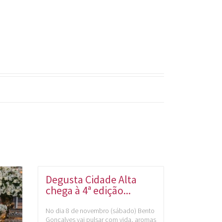
Degusta Cidade Alta
chega à 4ª edição...
No dia 8 de novembro (sábado) Bento
Gonçalves vai pulsar com vida, aromas