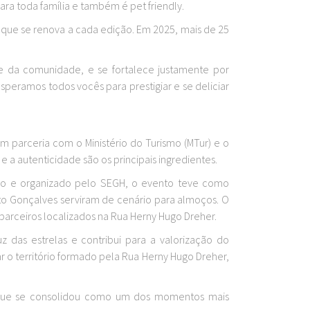
ra toda família e também é pet friendly.
o que se renova a cada edição. Em 2025, mais de 25
e da comunidade, e se fortalece justamente por
speramos todos vocês para prestigiar e se deliciar
 parceria com o Ministério do Turismo (MTur) e o
e a autenticidade são os principais ingredientes.
izado e organizado pelo SEGH, o evento teve como
nto Gonçalves serviram de cenário para almoços. O
arceiros localizados na Rua Herny Hugo Dreher.
z das estrelas e contribui para a valorização do
 o território formado pela Rua Herny Hugo Dreher,
a que se consolidou como um dos momentos mais