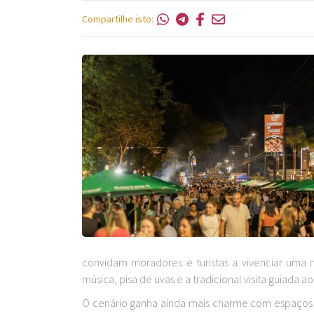
Compartilhe isto:
convidam moradores e turistas a vivenciar uma no
música, pisa de uvas e a tradicional visita guiada 
O cenário ganha ainda mais charme com espaços e