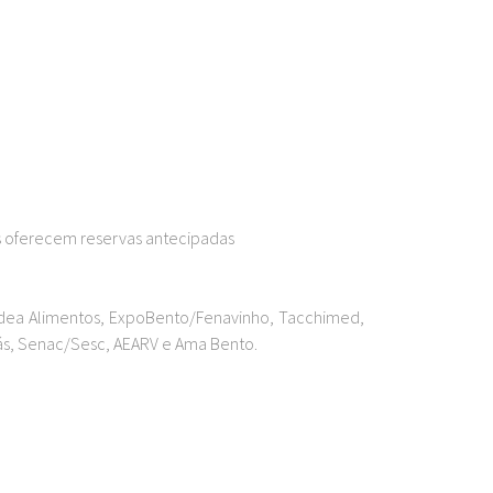
os oferecem reservas antecipadas
uídea Alimentos, ExpoBento/Fenavinho, Tacchimed,
Gás, Senac/Sesc, AEARV e Ama Bento.