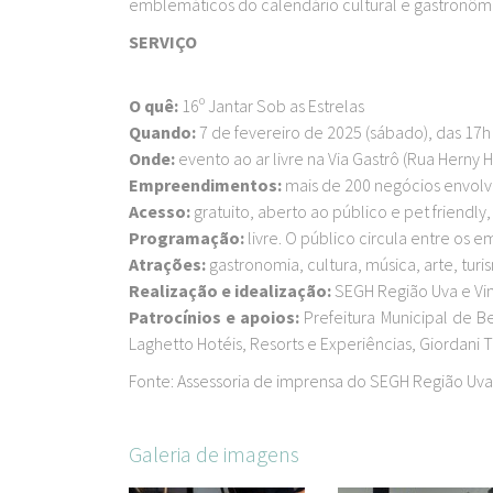
emblemáticos do calendário cultural e gastronôm
SERVIÇO
O quê:
16º Jantar Sob as Estrelas
Quando:
7 de fevereiro de 2025 (sábado), das 17h
Onde:
evento ao ar livre na Via Gastrô (Rua Herny
Empreendimentos:
mais de 200 negócios envolv
Acesso:
gratuito, aberto ao público e pet friend
Programação:
livre. O público circula entre os
Atrações:
gastronomia, cultura, música, arte, tur
Realização e idealização:
SEGH Região Uva e Vi
Patrocínios e apoios:
Prefeitura Municipal de B
Laghetto Hotéis, Resorts e Experiências, Giordani
Fonte: Assessoria de imprensa do SEGH Região Uva
Galeria de imagens