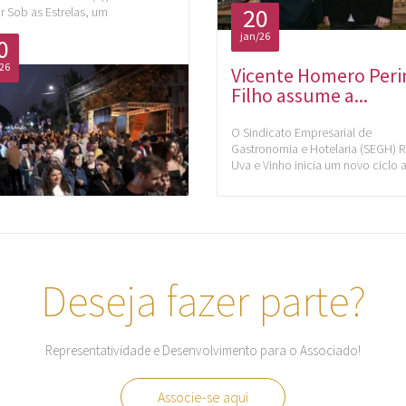
20
r Sob as Estrelas, um
jan/26
0
/26
Vicente Homero Peri
Filho assume a...
O Sindicato Empresarial de
Gastronomia e Hotelaria (SEGH) 
Uva e Vinho inicia um novo ciclo 
Deseja fazer parte?
Representatividade e Desenvolvimento para o Associado!
Associe-se aqui