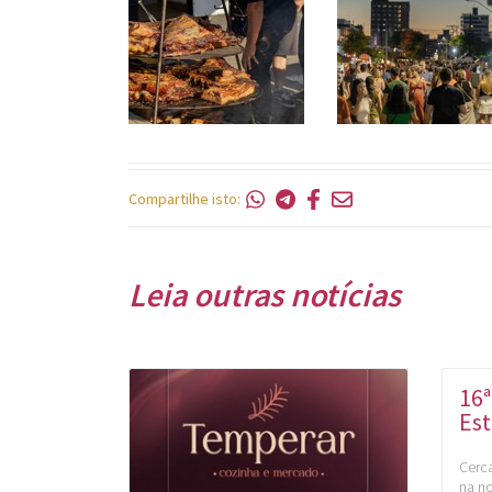
Compartilhe isto:
Leia outras notícias
16ª
Est
Cerca
na no