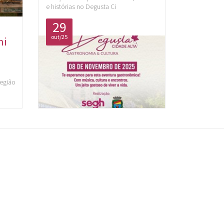
e histórias no Degusta Ci
29
out/25
ni
Região
a