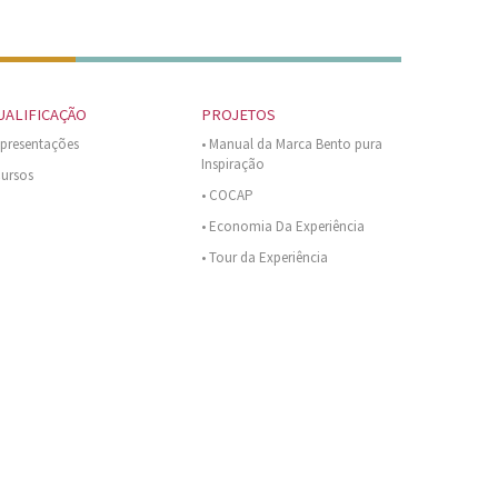
UALIFICAÇÃO
PROJETOS
Apresentações
• Manual da Marca Bento pura
Inspiração
Cursos
• COCAP
• Economia Da Experiência
• Tour da Experiência