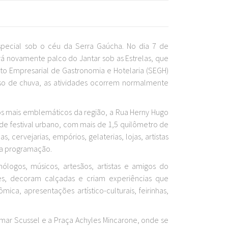
special sob o céu da Serra Gaúcha. No dia 7 de
erá novamente palco do Jantar sob as Estrelas, que
ato Empresarial de Gastronomia e Hotelaria (SEGH)
caso de chuva, as atividades ocorrem normalmente
s mais emblemáticos da região, a Rua Herny Hugo
de festival urbano, com mais de 1,5 quilômetro de
s, cervejarias, empórios, gelaterias, lojas, artistas
da programação.
nólogos, músicos, artesãos, artistas e amigos do
es, decoram calçadas e criam experiências que
ca, apresentações artístico-culturais, feirinhas,
mar Scussel e a Praça Achyles Mincarone, onde se