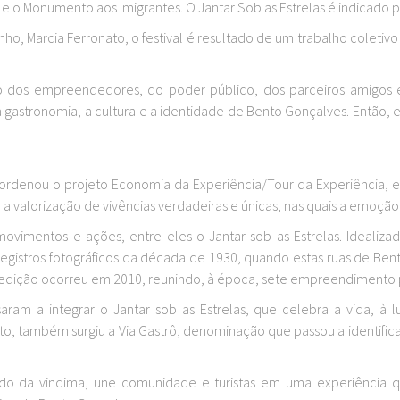
e o Monumento aos Imigrantes. O Jantar Sob as Estrelas é indicado pa
nho, Marcia Ferronato, o festival é resultado de um trabalho coletiv
to dos empreendedores, do poder público, dos parceiros amigos 
a gastronomia, a cultura e a identidade de Bento Gonçalves. Então, e
ordenou o projeto Economia da Experiência/Tour da Experiência, em
 a valorização de vivências verdadeiras e únicas, nas quais a emoção 
 movimentos e ações, entre eles o Jantar sob as Estrelas. Ideal
u registros fotográficos da década de 1930, quando estas ruas de Be
 edição ocorreu em 2010, reunindo, à época, sete empreendimento p
am a integrar o Jantar sob as Estrelas, que celebra a vida, à lu
, também surgiu a Via Gastrô, denominação que passou a identificar
íodo da vindima, une comunidade e turistas em uma experiênci