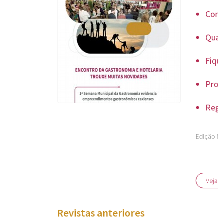
Con
Qua
Fiq
Pro
Reg
Edição 
Veja
Revistas anteriores