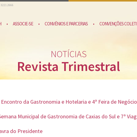
) 3221.2666
H
•
ASSOCIE-SE
•
CONVÊNIOS E PARCERIAS
•
CONVENÇÕES COLETI
NOTÍCIAS
Revista Trimestral
 Encontro da Gastronomia e Hotelaria e 4ª Feira de Negóci
Semana Municipal de Gastronomia de Caxias do Sul e 7ª Vi
avra do Presidente