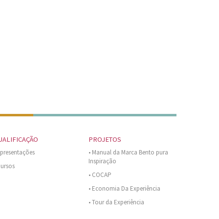
UALIFICAÇÃO
PROJETOS
Apresentações
• Manual da Marca Bento pura
Inspiração
Cursos
• COCAP
• Economia Da Experiência
• Tour da Experiência