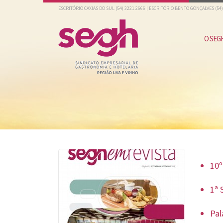
ESCRITÓRIO CAXIAS DO SUL
(54) 3221.2666
| ESCRITÓRIO BENTO GONÇALVES
(54
O SEG
10º
1ª 
Pal