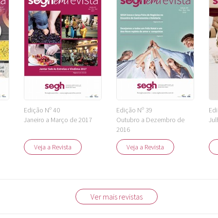
Edição Nº 40
Edição Nº 39
Edi
Janeiro a Março de 2017
Outubro a Dezembro de
Jul
2016
Veja a Revista
Veja a Revista
Ver mais revistas